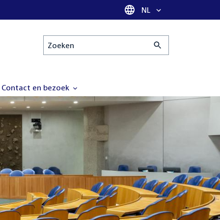
Taal selectie
NL
Zoeken
Contact en bezoek