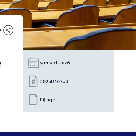
n
e
Datum:
9 maart 2026
Nummer:
2026D10768
Bijlage