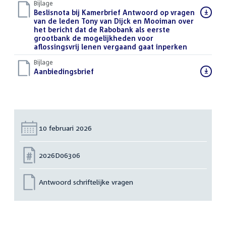
Bijlage
Download
Beslisnota bij Kamerbrief Antwoord op vragen
bestand:
van de leden Tony van Dijck en Mooiman over
het bericht dat de Rabobank als eerste
grootbank de mogelijkheden voor
aflossingsvrij lenen vergaand gaat inperken
(PDF)
Bijlage
Download
Aanbiedingsbrief
(DOCX)
bestand:
Datum:
10 februari 2026
Nummer:
2026D06306
Antwoord schriftelijke vragen