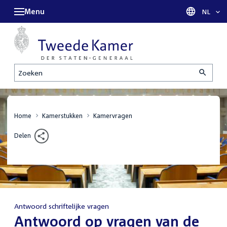
Menu
Taal sel
NL
Zoeken
Home
Kamerstukken
Kamervragen
Delen
Antwoord schriftelijke vragen
:
Antwoord op vragen van de