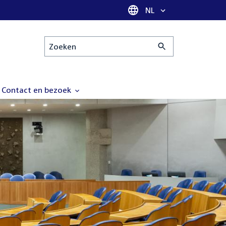
Taal selectie
NL
Zoeken
Contact en bezoek