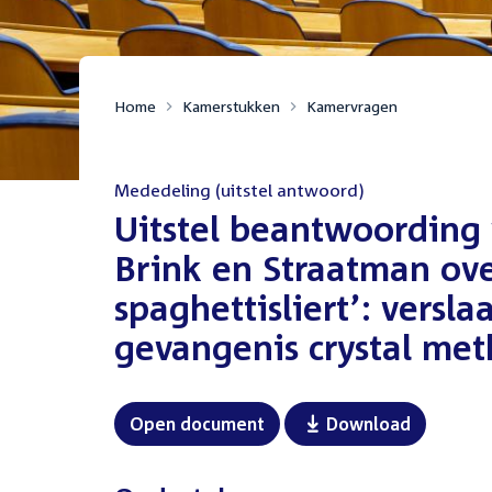
Home
Kamerstukken
Kamervragen
Mededeling (uitstel antwoord)
:
Uitstel beantwoording 
Brink en Straatman ove
spaghettisliert’: versl
gevangenis crystal meth
Open document
Download