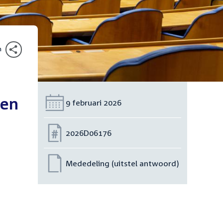
n
den
Datum:
9 februari 2026
Nummer:
2026D06176
Mededeling (uitstel antwoord)