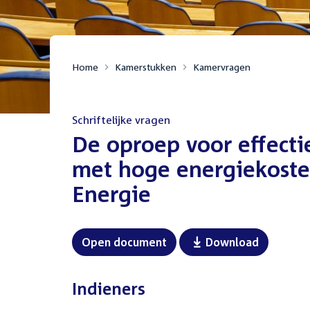
Home
Kamerstukken
Kamervragen
Schriftelijke vragen
:
De oproep voor effect
met hoge energiekosten
Energie
Open document
Download
Indieners