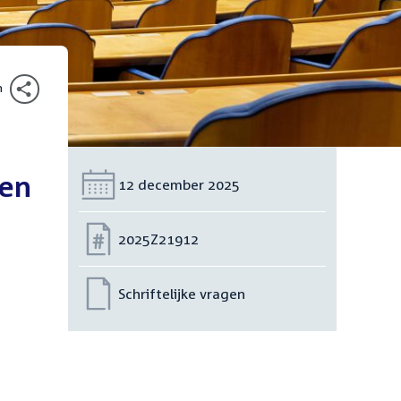
n
sen
Datum:
12 december 2025
Nummer:
2025Z21912
Schriftelijke vragen