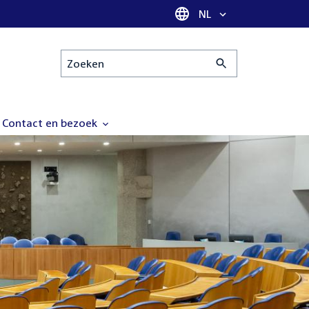
Taal selectie
NL
Zoeken
Contact en bezoek