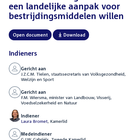
een landelijke aanpak voor
bestrijdingsmiddelen willen
Open document
Download
Indieners
Gericht aan
J.Z.C.M. Tielen, staatssecretaris van Volksgezondheid,
Welzijn en Sport
Gericht aan
F.M. Wiersma, minister van Landbouw, Visserij,
Voedselzekerheid en Natuur
Indiener
Laura Bromet
, Kamerlid
Medeindiener
G.J.W. Gabriëls, Tweede Kamerlid