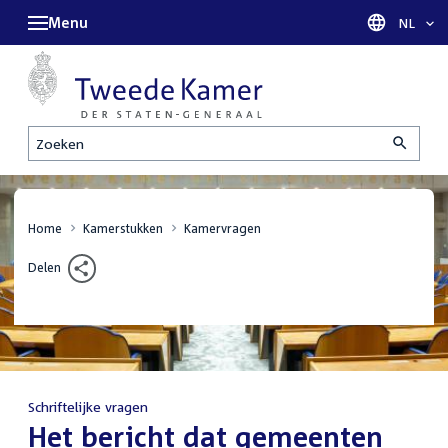
Menu
Taal sel
NL
Zoeken
Home
Kamerstukken
Kamervragen
Delen
Schriftelijke vragen
:
Het bericht dat gemeenten