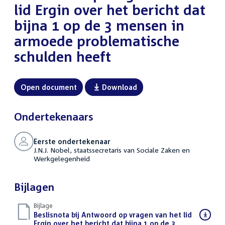
lid Ergin over het bericht dat
bijna 1 op de 3 mensen in
armoede problematische
schulden heeft
Open document
Download
Ondertekenaars
Eerste ondertekenaar
J.N.J. Nobel, staatssecretaris van Sociale Zaken en
Werkgelegenheid
Bijlagen
Bijlage
Download
Beslisnota bij Antwoord op vragen van het lid
bestand:
Ergin over het bericht dat bijna 1 op de 3