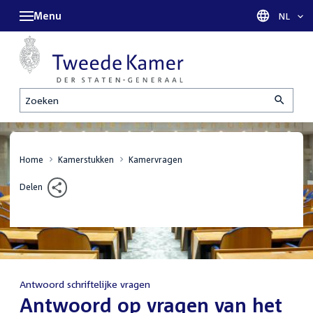
Menu
Taal sel
NL
Zoeken
Home
Kamerstukken
Kamervragen
Delen
Antwoord schriftelijke vragen
:
Antwoord op vragen van het