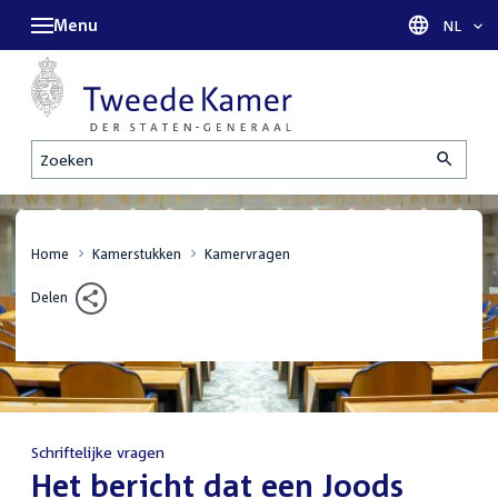
Menu
Taal sel
NL
Zoeken
Home
Kamerstukken
Kamervragen
Delen
Schriftelijke vragen
:
Het bericht dat een Joods