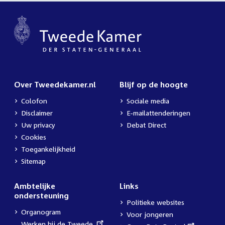
Over Tweedekamer.nl
Blijf op de hoogte
Colofon
Sociale media
Disclaimer
E-mailattenderingen
Uw privacy
Debat Direct
Cookies
Toegankelijkheid
Sitemap
Ambtelijke
Links
ondersteuning
Politieke websites
Organogram
Voor jongeren
External
Werken bij de Tweede