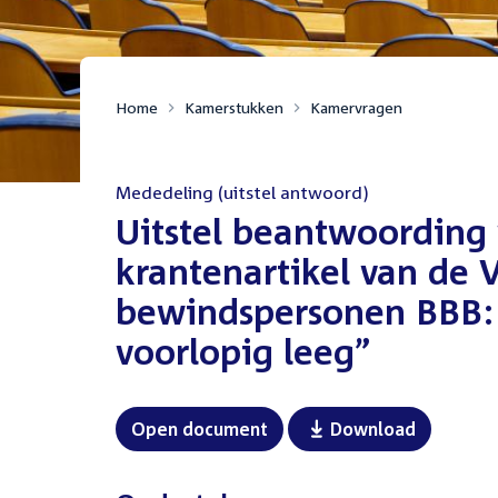
Home
Kamerstukken
Kamervragen
Mededeling (uitstel antwoord)
:
Uitstel beantwoording 
krantenartikel van de 
bewindspersonen BBB: 
voorlopig leeg”
Open document
Download