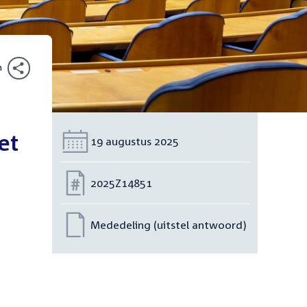
n
et
Datum:
19 augustus 2025
Nummer:
2025Z14851
Mededeling (uitstel antwoord)