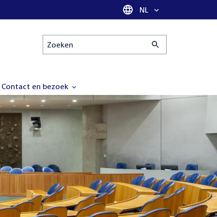
Taal selectie
NL
Zoeken
Contact en bezoek