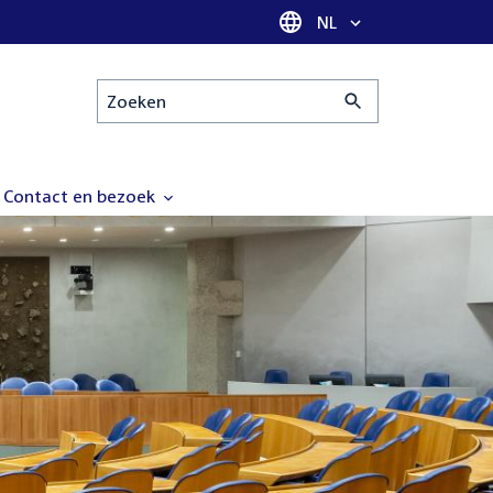
Taal selectie
NL
Zoeken
Contact en bezoek