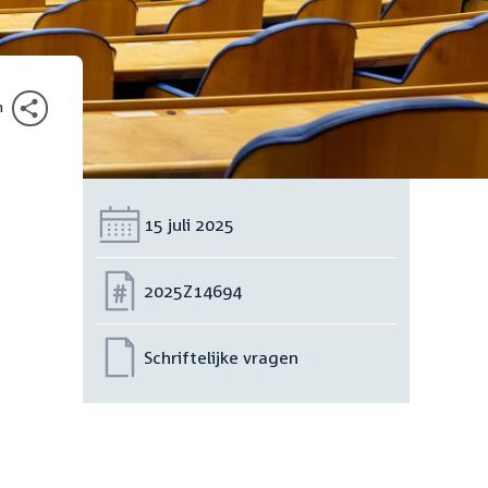
n
Datum:
15 juli 2025
Nummer:
2025Z14694
Schriftelijke vragen