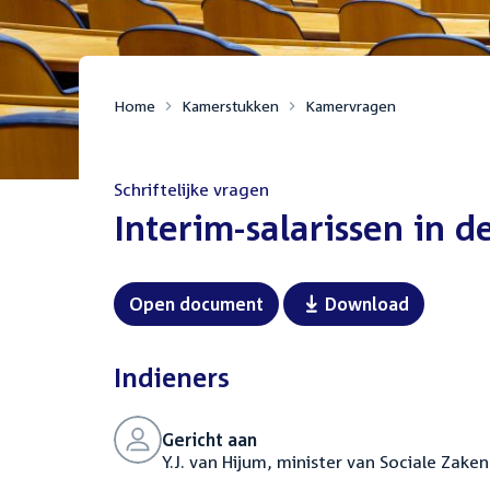
Home
Kamerstukken
Kamervragen
Schriftelijke vragen
:
Interim-salarissen in d
Open document
Download
Indieners
Gericht aan
Y.J. van Hijum, minister van Sociale Zak