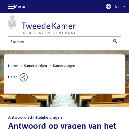
Menu
Taal sel
NL
Zoeken
Home
Kamerstukken
Kamervragen
Delen
Antwoord schriftelijke vragen
:
Antwoord op vragen van het