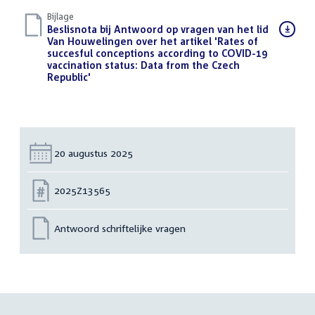
Bijlage
Download
Beslisnota bij Antwoord op vragen van het lid
bestand:
Van Houwelingen over het artikel 'Rates of
succesful conceptions according to COVID-19
vaccination status: Data from the Czech
Republic'
(PDF)
Datum:
20 augustus 2025
Nummer:
2025Z13565
Antwoord schriftelijke vragen