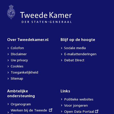
Over Tweedekamer.nl
Blijf op de hoogte
Colofon
Sociale media
Disclaimer
E-mailattenderingen
Uw privacy
Debat Direct
Cookies
Toegankelijkheid
Sitemap
Ambtelijke
Links
ondersteuning
Politieke websites
Organogram
Voor jongeren
External
Werken bij de Tweede
External
Open Data Portaal