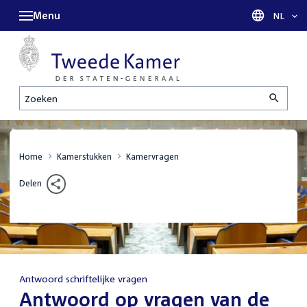
Menu
Taal sel
NL
Zoeken
Home
Kamerstukken
Kamervragen
Delen
Antwoord schriftelijke vragen
:
Antwoord op vragen van de