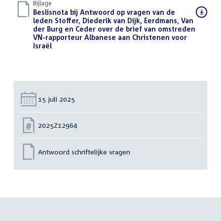
Bijlage
Download
Beslisnota bij Antwoord op vragen van de
bestand:
leden Stoffer, Diederik van Dijk, Eerdmans, Van
der Burg en Ceder over de brief van omstreden
VN-rapporteur Albanese aan Christenen voor
Israël
(PDF)
Datum:
15 juli 2025
Nummer:
2025Z12964
Antwoord schriftelijke vragen