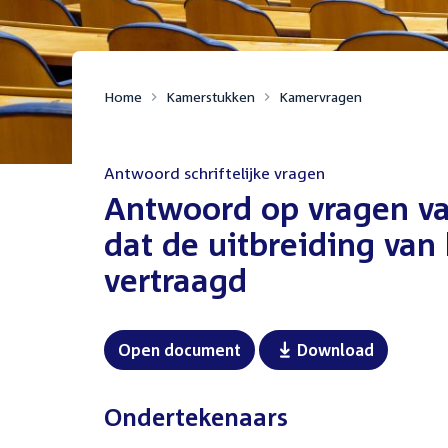
Home
Kamerstukken
Kamervragen
Antwoord schriftelijke vragen
:
Antwoord op vragen van
dat de uitbreiding van
vertraagd
Open document
Download
Ondertekenaars