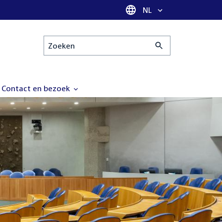
Taal selectie
NL
Zoeken
Contact en bezoek