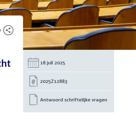
n
cht
Datum:
18 juli 2025
Nummer:
2025Z12883
Antwoord schriftelijke vragen