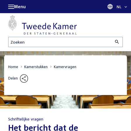
Menu
Taal sel
NL
Zoeken
Home
Kamerstukken
Kamervragen
Delen
Schriftelijke vragen
:
Het bericht dat de