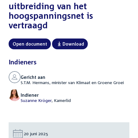
uitbreiding van het
hoogspanningsnet is
vertraagd
Open document
Download
Indieners
Gericht aan
S.T.M. Hermans, minister van Klimaat en Groene Groei
Indiener
Suzanne Kröger
, Kamerlid
Datum:
20 juni 2025