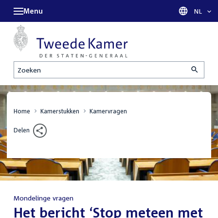
Menu
Taal sel
NL
Zoeken
Home
Kamerstukken
Kamervragen
Delen
Mondelinge vragen
:
Het bericht ‘Stop meteen met