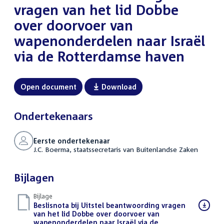
vragen van het lid Dobbe
over doorvoer van
wapenonderdelen naar Israël
via de Rotterdamse haven
Open document
Download
Ondertekenaars
Eerste ondertekenaar
J.C. Boerma, staatssecretaris van Buitenlandse Zaken
Bijlagen
Bijlage
Download
Beslisnota bij Uitstel beantwoording vragen
bestand:
van het lid Dobbe over doorvoer van
wapenonderdelen naar Israël via de