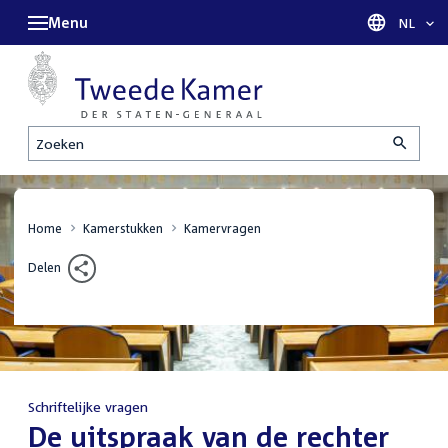
Menu
Taal sel
NL
Zoeken
Home
Kamerstukken
Kamervragen
Delen
Schriftelijke vragen
:
De uitspraak van de rechter