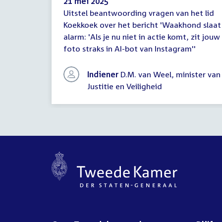
21 mei 2025
Uitstel beantwoording vragen van het lid
Mededeling
Koekkoek over het bericht 'Waakhond slaat
(uitstel
alarm: 'Als je nu niet in actie komt, zit jouw
antwoord)
foto straks in AI-bot van Instagram''
Indiener
D.M. van Weel, minister van
Justitie en Veiligheid