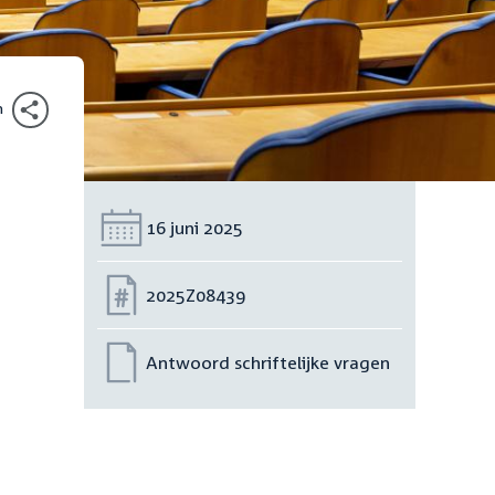
n
Datum:
16 juni 2025
e
Nummer:
2025Z08439
Antwoord schriftelijke vragen