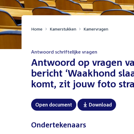
Home
Kamerstukken
Kamervragen
Antwoord schriftelijke vragen
:
Antwoord op vragen va
bericht ‘Waakhond slaat
komt, zit jouw foto str
Open document
Download
Ondertekenaars