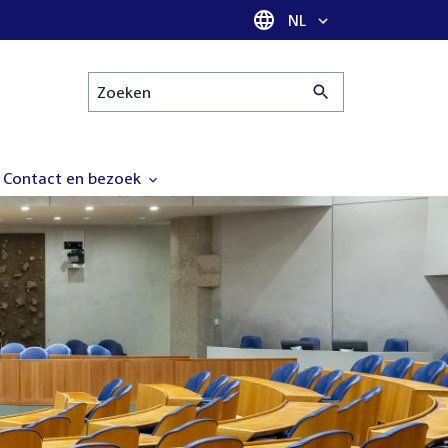
Taal selectie
NL
Zoeken
Contact en bezoek