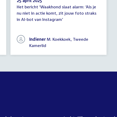
25 april 2025
Het bericht ‘Waakhond slaat alarm: ‘Als je
Schriftelijke
nu niet in actie komt, zit jouw foto straks
vragen
in AI-bot van Instagram’
Indiener
M. Koekkoek, Tweede
Kamerlid