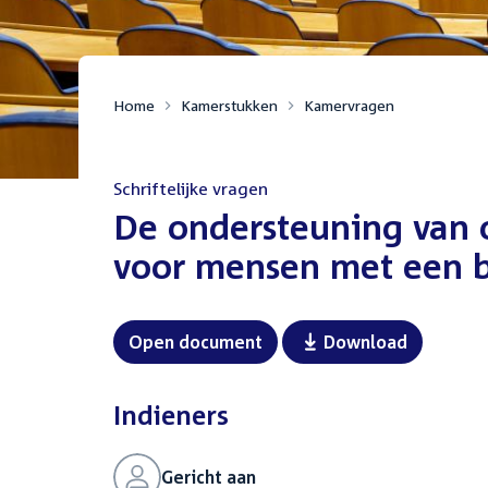
Home
Kamerstukken
Kamervragen
Schriftelijke vragen
:
De ondersteuning van o
voor mensen met een 
Open document
Download
Indieners
Gericht aan