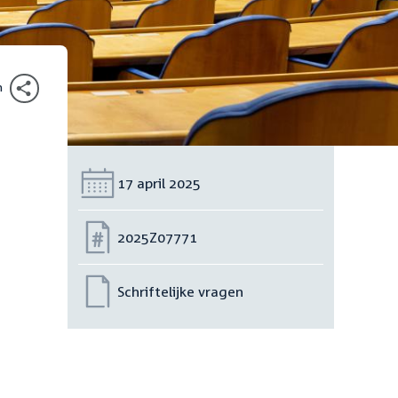
n
Datum:
17 april 2025
Nummer:
2025Z07771
Schriftelijke vragen