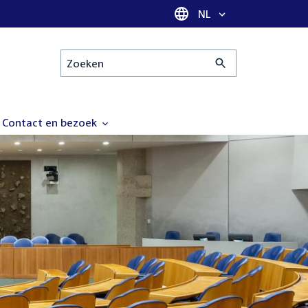
Taal selectie
NL
Zoeken
Contact en bezoek