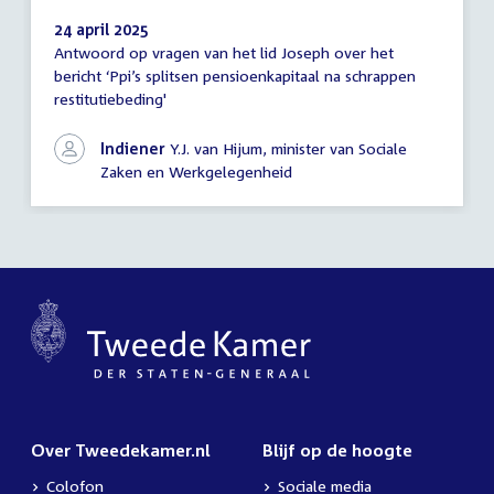
24 april 2025
Antwoord op vragen van het lid Joseph over het
Antwoord
bericht ‘Ppi’s splitsen pensioenkapitaal na schrappen
schriftelijke
restitutiebeding'
vragen
Indiener
Y.J. van Hijum, minister van Sociale
Zaken en Werkgelegenheid
Over Tweedekamer.nl
Blijf op de hoogte
Colofon
Sociale media