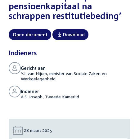
pensioenkapitaal na
schrappen restitutiebeding’
Open document
Download
Indieners
Gericht aan
Y.J. van Hijum, minister van Sociale Zaken en
Werkgelegenheid
Indiener
A.S. Joseph, Tweede Kamerlid
Datum:
28 maart 2025