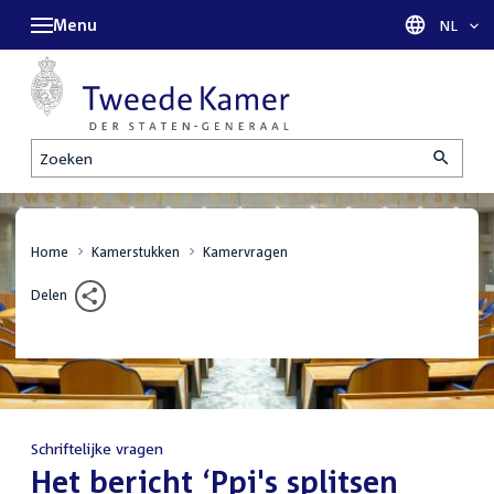
Menu
Taal sel
NL
Zoeken
Home
Kamerstukken
Kamervragen
Delen
Schriftelijke vragen
:
Het bericht ‘Ppi's splitsen