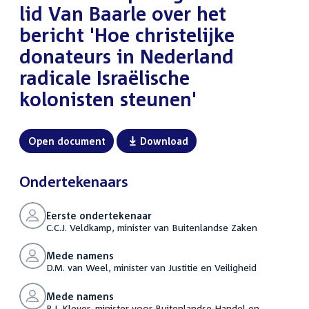
lid Van Baarle over het
bericht 'Hoe christelijke
donateurs in Nederland
radicale Israëlische
kolonisten steunen'
Open document
Download
Ondertekenaars
Eerste ondertekenaar
C.C.J. Veldkamp, minister van Buitenlandse Zaken
Mede namens
D.M. van Weel, minister van Justitie en Veiligheid
Mede namens
R.J. Klever, minister voor Buitenlandse Handel en