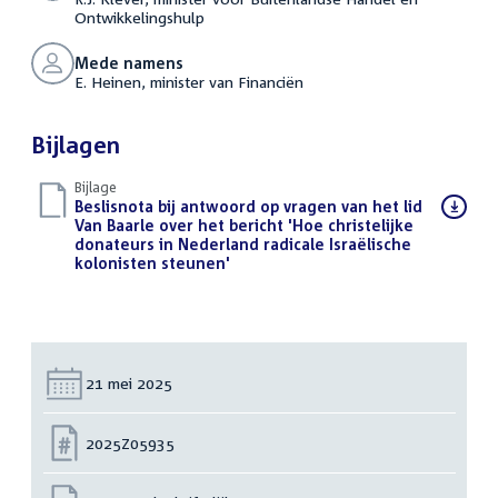
Ontwikkelingshulp
Mede namens
E. Heinen, minister van Financiën
Bijlagen
Bijlage
Download
Beslisnota bij antwoord op vragen van het lid
bestand:
Van Baarle over het bericht 'Hoe christelijke
donateurs in Nederland radicale Israëlische
kolonisten steunen'
(PDF)
Datum:
21 mei 2025
Nummer:
2025Z05935