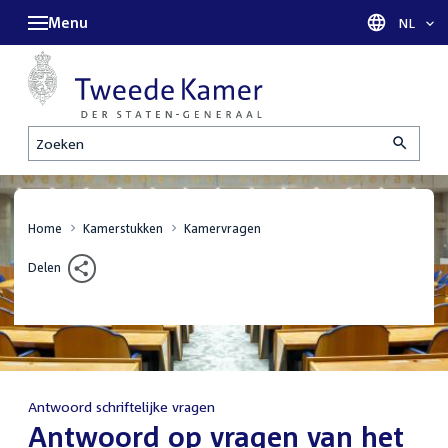
Menu
Taal sel
NL
Zoeken
Home
Kamerstukken
Kamervragen
Delen
Antwoord schriftelijke vragen
:
Antwoord op vragen van het