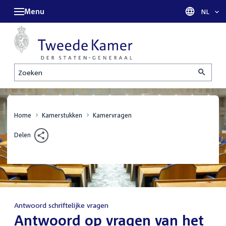
Menu
Taal sel
NL
Zoeken
Home
Kamerstukken
Kamervragen
Delen
Antwoord schriftelijke vragen
:
Antwoord op vragen van het