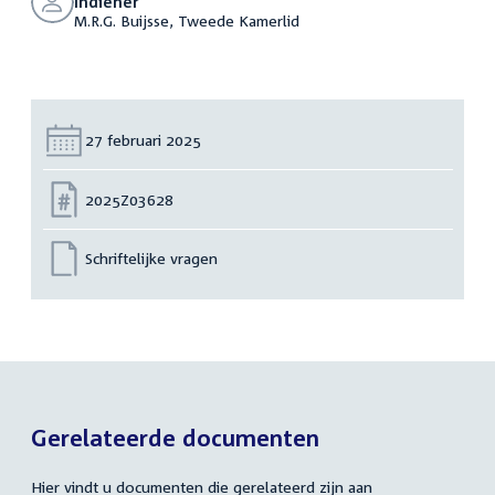
Indiener
M.R.G. Buijsse, Tweede Kamerlid
Datum:
27 februari 2025
Nummer:
2025Z03628
Schriftelijke vragen
Gerelateerde documenten
Hier vindt u documenten die gerelateerd zijn aan