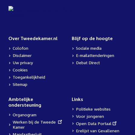
Over Tweedekamer.nl
Blijf op de hoogte
Colofon
Sociale media
Disclaimer
E-mailattenderingen
Uw privacy
Debat Direct
Cookies
Toegankelijkheid
Sitemap
Ambtelijke
Links
ondersteuning
Politieke websites
Organogram
Voor jongeren
External
Werken bij de Tweede
External
Open Data Portaal
link:
Kamer
link:
Erelijst van Gevallenen
Mandaatbesluit