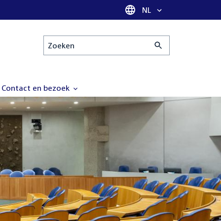
Taal selectie
NL
Zoeken
Contact en bezoek