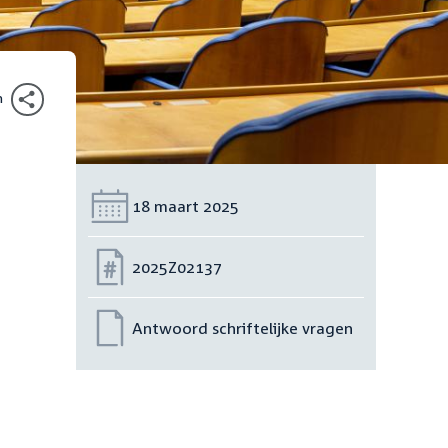
n
Datum:
18 maart 2025
e
Nummer:
2025Z02137
Antwoord schriftelijke vragen