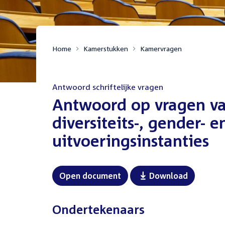
Home
Kamerstukken
Kamervragen
Antwoord schriftelijke vragen
:
Antwoord op vragen va
diversiteits-, gender- 
uitvoeringsinstanties
Open document
Download
Ondertekenaars