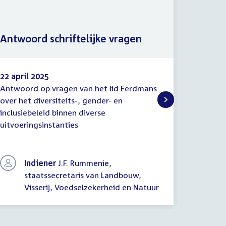
Antwoord schriftelijke vragen
Antwoo
22 april 2025
31 maar
Antwoord op vragen van het lid Eerdmans
Antwoord
Antwoord
Antwo
over het diversiteits-, gender- en
over het
schriftelijke
schrifte
inclusiebeleid binnen diverse
inclusie
vragen
vragen
uitvoeringsinstanties
uitvoeri
Indiener
J.F. Rummenie,
staatssecretaris van Landbouw,
In
Visserij, Voedselzekerheid en Natuur
On