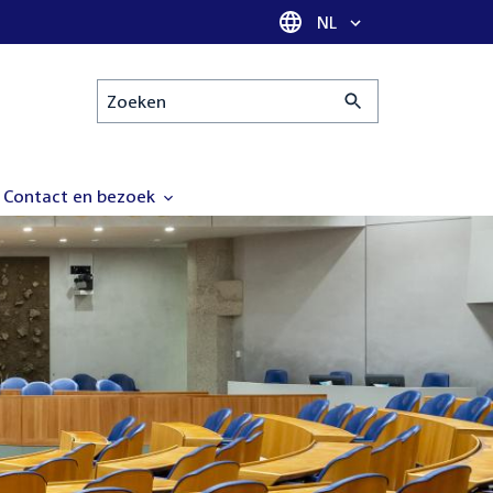
Taal selectie
NL
Zoeken
Contact en bezoek