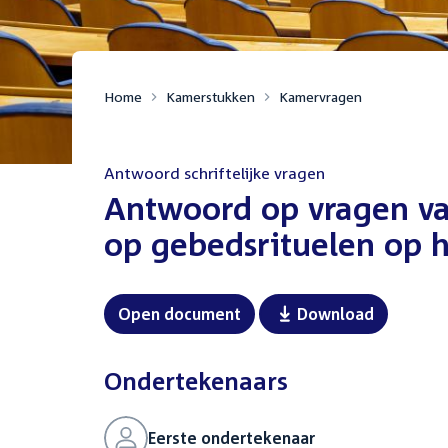
Home
Kamerstukken
Kamervragen
Antwoord schriftelijke vragen
:
Antwoord op vragen van
op gebedsrituelen op
Open document
Download
Ondertekenaars
Eerste ondertekenaar