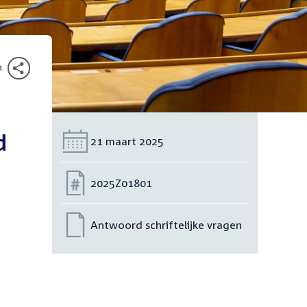
n
d
Datum:
21 maart 2025
Nummer:
2025Z01801
Antwoord schriftelijke vragen