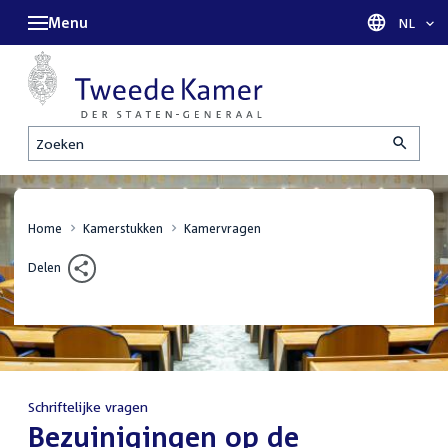
Menu
Taal sel
NL
Zoeken
Home
Kamerstukken
Kamervragen
Delen
Schriftelijke vragen
:
Bezuinigingen op de