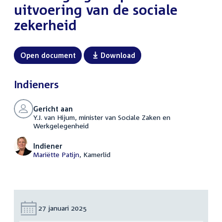
uitvoering van de sociale
zekerheid
Open document
Download
Indieners
Gericht aan
Y.J. van Hijum, minister van Sociale Zaken en
Werkgelegenheid
Indiener
Mariëtte Patijn
, Kamerlid
Datum:
27 januari 2025