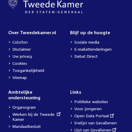
Over Tweedekamer.nl
Blijf op de hoogte
Colofon
Sociale media
Disclaimer
E-mailattenderingen
Uw privacy
Debat Direct
Cookies
Toegankelijkheid
Sitemap
Ambtelijke
Links
ondersteuning
Politieke websites
Organogram
Voor jongeren
External
Werken bij de Tweede
External
Open Data Portaal
link:
Kamer
link:
Erelijst van Gevallenen
Mandaatbesluit
External
Lijst van Gevallenen