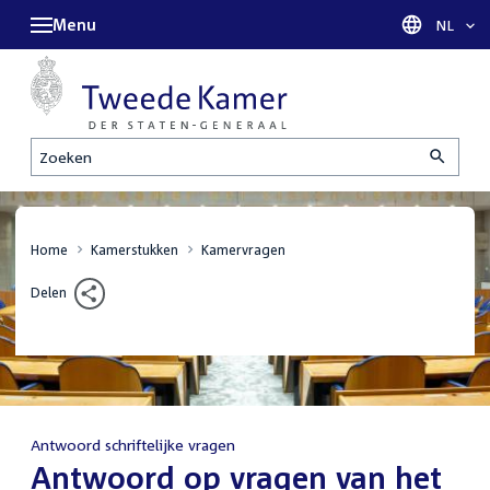
Menu
Taal sel
NL
Zoeken
Home
Kamerstukken
Kamervragen
Delen
Antwoord schriftelijke vragen
:
Antwoord op vragen van het