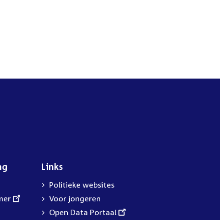
ng
Links
Politieke websites
mer
Voor jongeren
External
Open Data Portaal