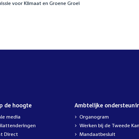
missie voor Klimaat en Groene Groei
op de hoogte
Ambtelijke ondersteuni
ale media
Organogram
ilattenderingen
External
Werken bij de Tweede Ka
link:
t Direct
Mandaatbesluit