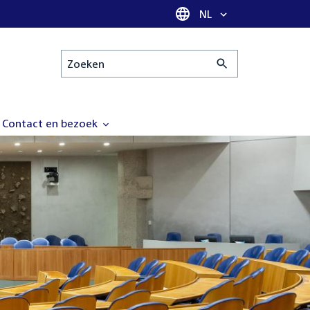
Taal selectie
NL
Zoeken
Contact en bezoek