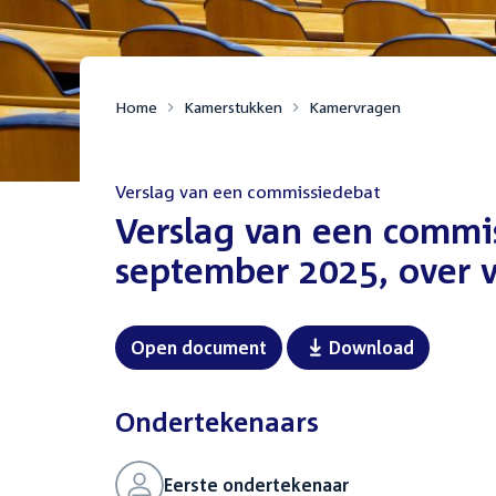
Home
Kamerstukken
Kamervragen
Verslag van een commissiedebat
:
Verslag van een commi
september 2025, over 
Open document
Download
Ondertekenaars
Eerste ondertekenaar