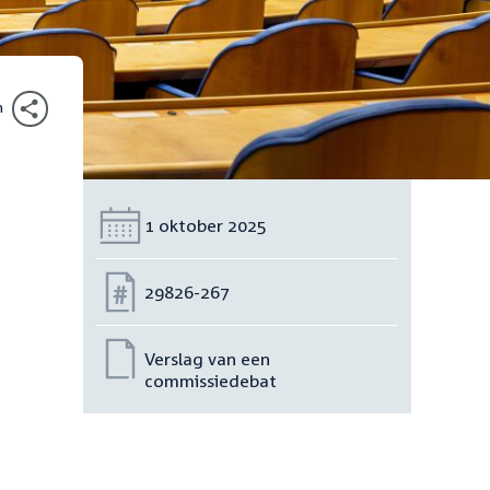
n
Datum:
1 oktober 2025
Nummer:
29826-267
Verslag van een
commissiedebat