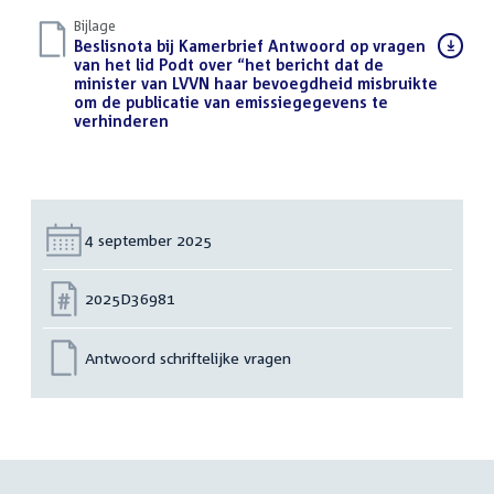
Bijlage
Download
Beslisnota bij Kamerbrief Antwoord op vragen
bestand:
van het lid Podt over “het bericht dat de
minister van LVVN haar bevoegdheid misbruikte
om de publicatie van emissiegegevens te
verhinderen
(PDF)
Datum:
4 september 2025
Nummer:
2025D36981
Antwoord schriftelijke vragen