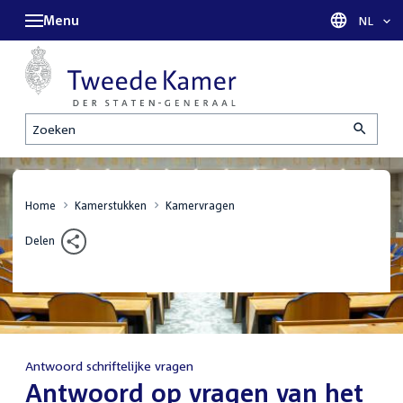
Menu
Taal sel
NL
Zoeken
Home
Kamerstukken
Kamervragen
Delen
Antwoord schriftelijke vragen
:
Antwoord op vragen van het