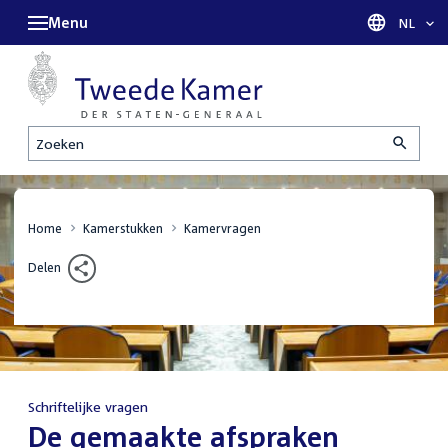
Menu
Taal sel
NL
Zoeken
Home
Kamerstukken
Kamervragen
Delen
Schriftelijke vragen
:
De gemaakte afspraken