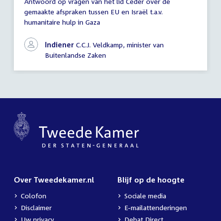
Antwoord op vragen van het lid Ceder over de
Antwoord
gemaakte afspraken tussen EU en Israël t.a.v.
schriftelijke
humanitaire hulp in Gaza
vragen
Indiener
C.C.J. Veldkamp, minister van
Buitenlandse Zaken
Over Tweedekamer.nl
Blijf op de hoogte
Colofon
Sociale media
Disclaimer
E-mailattenderingen
Uw privacy
Debat Direct