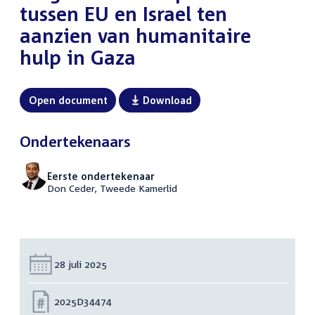
tussen EU en Israel ten
aanzien van humanitaire
hulp in Gaza
Open document
Download
Ondertekenaars
Eerste ondertekenaar
Don Ceder, Tweede Kamerlid
Datum:
28 juli 2025
Nummer:
2025D34474