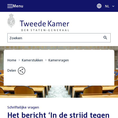
Menu
Taal sel
NL
Zoeken
Home
Kamerstukken
Kamervragen
Delen
Schriftelijke vragen
:
Het bericht ‘In de strijd tegen