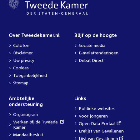
Over Tweedekamer.nl
Blijf op de hoogte
Colofon
Sociale media
Disclaimer
E-mailattenderingen
Uw privacy
Debat Direct
Cookies
Toegankelijkheid
Sitemap
Ambtelijke
Links
ondersteuning
Politieke websites
Organogram
Voor jongeren
External
Werken bij de Tweede
External
Open Data Portaal
link:
Kamer
link:
Erelijst van Gevallenen
Mandaatbesluit
External
Lijst van Gevallenen