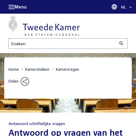
Menu
Taal sel
NL
Zoeken
Home
Kamerstukken
Kamervragen
Delen
Antwoord schriftelijke vragen
:
Antwoord op vragen van het