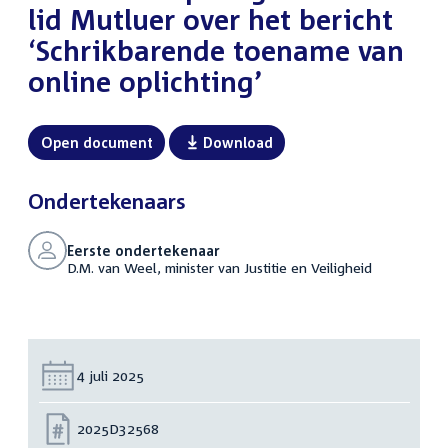
lid Mutluer over het bericht
‘Schrikbarende toename van
online oplichting’
Open document
Download
Ondertekenaars
Eerste ondertekenaar
D.M. van Weel, minister van Justitie en Veiligheid
Datum:
4 juli 2025
Nummer:
2025D32568