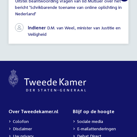
Uitstel beantwoording vragen van lid Mutluer over het
Mededeling
bericht 'Schrikbarende toename van online oplichting in
(uitstel
Nederland'
antwoord)
Indiener
D.M. van Weel, minister van Justitie en
Veiligheid
Over Tweedekamer.nl
Blijf op de hoogte
Colofon
Sociale media
Disclaimer
E-mailattenderingen
Uw privacy
Debat Direct