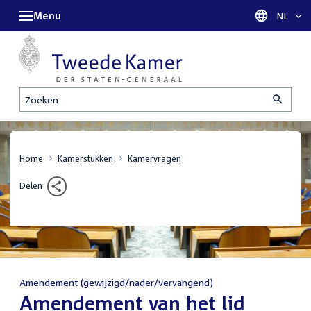
Menu
Taal sel
NL
Zoeken
Home
Kamerstukken
Kamervragen
Delen
Amendement (gewijzigd/nader/vervangend)
:
Amendement van het lid