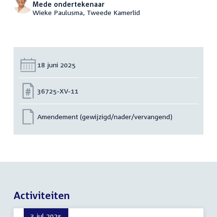
Mede ondertekenaar
Wieke Paulusma, Tweede Kamerlid
Datum:
18 juni 2025
Nummer:
36725-XV-11
Amendement (gewijzigd/nader/vervangend)
Activiteiten
3 jul 2025