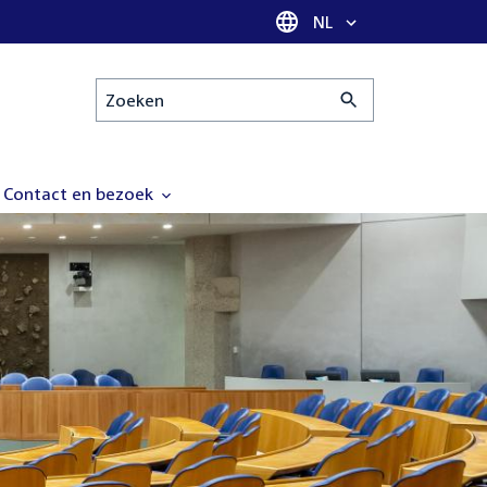
Taal selectie
NL
Zoeken
Contact en bezoek