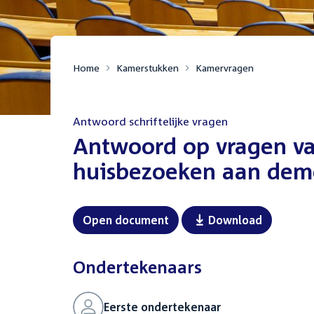
Home
Kamerstukken
Kamervragen
Antwoord schriftelijke vragen
:
Antwoord op vragen van
huisbezoeken aan dem
Open document
Download
Ondertekenaars
Eerste ondertekenaar