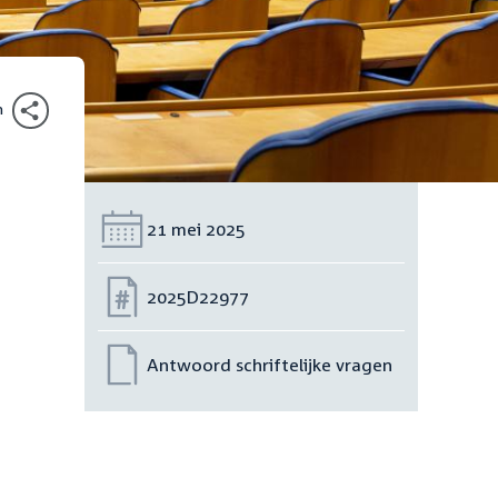
n
Datum:
21 mei 2025
Nummer:
2025D22977
Antwoord schriftelijke vragen