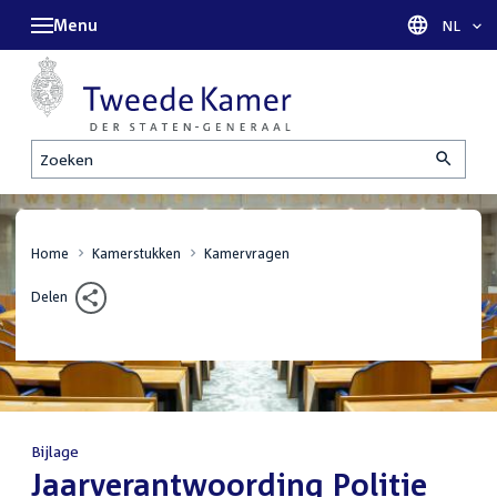
Menu
Taal sel
NL
Zoeken
Home
Kamerstukken
Kamervragen
Delen
Bijlage
:
Jaarverantwoording Politie