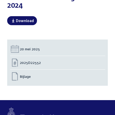
2024
Download
Datum:
20 mei 2025
Nummer:
2025D22552
Bijlage