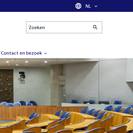
Taal selectie
NL
Zoeken
Contact en bezoek