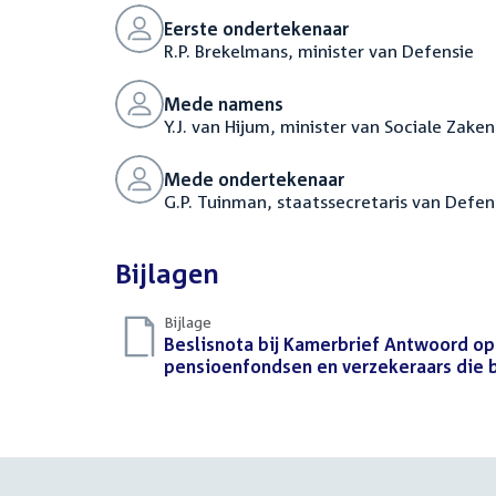
Eerste ondertekenaar
R.P. Brekelmans, minister van Defensie
Mede namens
Y.J. van Hijum, minister van Sociale Zak
Mede ondertekenaar
G.P. Tuinman, staatssecretaris van Defen
Bijlagen
Bijlage
Download
Beslisnota bij Kamerbrief Antwoord op 
bestand:
pensioenfondsen en verzekeraars die be