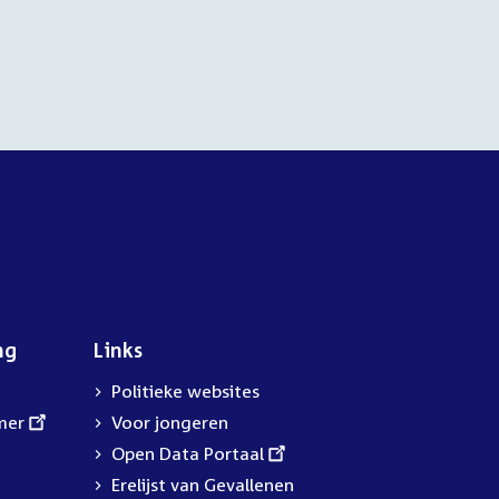
ng
Links
Politieke websites
mer
Voor jongeren
External
Open Data Portaal
link:
Erelijst van Gevallenen