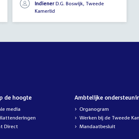
Indiener
D.G. Boswijk, Tweede
Kamerlid
op de hoogte
Ambtelijke ondersteuni
ale media
Organogram
ilattenderingen
External
Werken bij de Tweede Ka
link:
t Direct
Mandaatbesluit