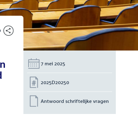
n
an
Datum:
7 mei 2025
d
Nummer:
2025D20250
Antwoord schriftelijke vragen