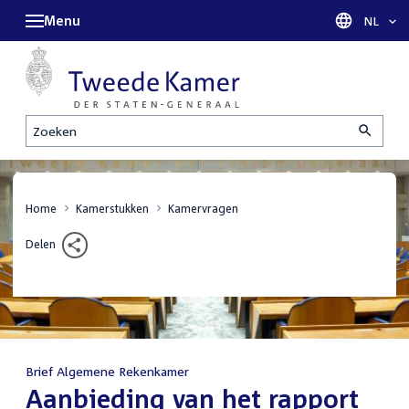
Menu
Taal sel
NL
Zoeken
Home
Kamerstukken
Kamervragen
Delen
Brief Algemene Rekenkamer
:
Aanbieding van het rapport