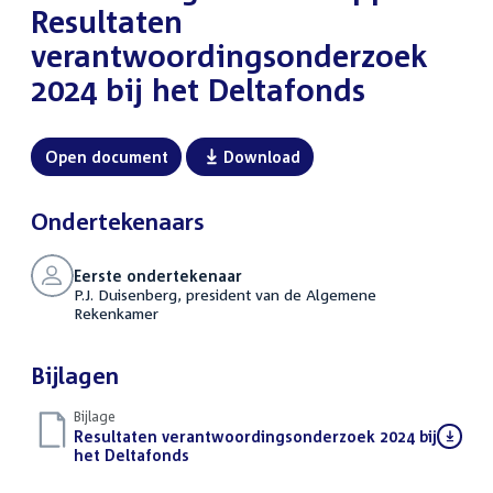
Resultaten
verantwoordingsonderzoek
2024 bij het Deltafonds
Open document
Download
Ondertekenaars
Eerste ondertekenaar
P.J. Duisenberg, president van de Algemene
Rekenkamer
Bijlagen
Bijlage
Download
Resultaten verantwoordingsonderzoek 2024 bij
bestand:
het Deltafonds
(PDF)