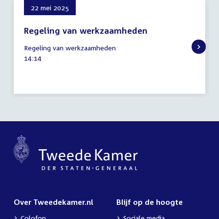
22 mei 2025
Regeling van werkzaamheden
22
Regeling van werkzaamheden
mei
Tijd
14:14
2025
activiteit:
Over Tweedekamer.nl
Blijf op de hoogte
Colofon
Sociale media