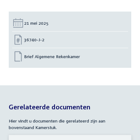
Datum:
21 mei 2025
Nummer:
36740-J-2
Brief Algemene Rekenkamer
Gerelateerde documenten
Hier vindt u documenten die gerelateerd zijn aan
bovenstaand Kamerstuk.