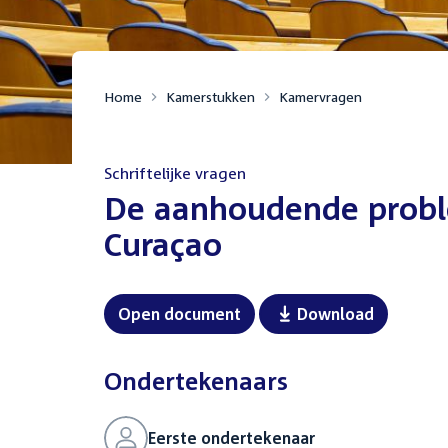
Home
Kamerstukken
Kamervragen
Schriftelijke vragen
:
De aanhoudende probl
Curaçao
Open document
Download
Ondertekenaars
Eerste ondertekenaar