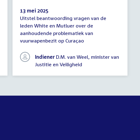
13 mei 2025
Uitstel beantwoording vragen van de
Mededeling
leden White en Mutluer over de
(uitstel
aanhoudende problematiek van
antwoord)
vuurwapenbezit op Curaçao
Indiener
D.M. van Weel, minister van
Justitie en Veiligheid