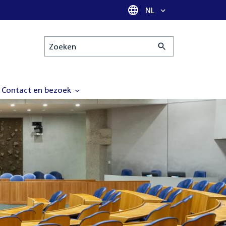
Taal selectie
NL
Zoeken
Contact en bezoek