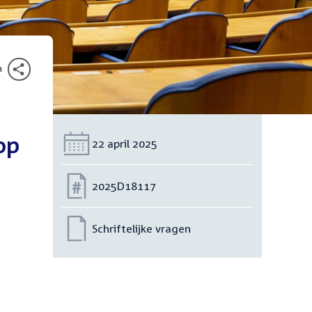
n
op
Datum:
22 april 2025
Nummer:
2025D18117
Schriftelijke vragen