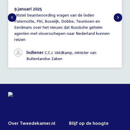
9 januari 2025
Uitstel beantwoording vragen van de leden
Mededeling
Paternotte, Piri, Boswijk, Dobbe, Teunissen en
(uitstel
Eerdmans over het nieuws dat Russische geheim
antwoord)
agenten met vissersschepen naar Nederland kunnen
reizen
Indiener
C.C.J. Veldkamp, minister van
Buitenlandse Zaken
Over Tweedekamer.nl
Blijf op de hoogte