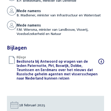
R.P. Brekelmans, minister van Defensie
Mede namens
B. Madlener, minister van Infrastructuur en Waterstaat
Mede namens
F.M. Wiersma, minister van Landbouw, Visserij,
Voedselzekerheid en Natuur
Bijlagen
Bijlage
Download
Beslisnota bij Antwoord op vragen van de
bestand:
leden Paternotte, Piri, Boswijk, Dobbe,
Teunissen en Eerdmans over het nieuws dat
Russische geheim agenten met vissersschepen
naar Nederland kunnen reizen
(PDF)
Datum:
18 februari 2025