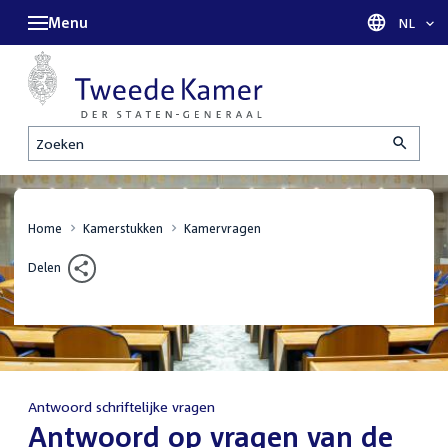
Menu
Taal sel
NL
Zoeken
Home
Kamerstukken
Kamervragen
Delen
Antwoord schriftelijke vragen
:
Antwoord op vragen van de