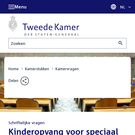
Menu
Taal sel
NL
Zoeken
Home
Kamerstukken
Kamervragen
Delen
Schriftelijke vragen
:
Kinderopvang voor speciaal