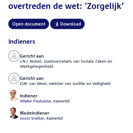
overtreden de wet: ‘Zorgelijk’
Open document
Download
Indieners
Gericht aan
J.N.J. Nobel, staatssecretaris van Sociale Zaken en
Werkgelegenheid
Gericht aan
D.M. van Weel, minister van Justitie en Veiligheid
Indiener
Wieke Paulusma
, Kamerlid
Medeindiener
Joost Sneller
, Kamerlid