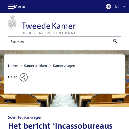
Menu
Taal sel
NL
Zoeken
Home
Kamerstukken
Kamervragen
Delen
Schriftelijke vragen
:
Het bericht ‘Incassobureaus