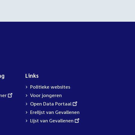
ng
Links
Politieke websites
mer
Voor jongeren
External
Open Data Portaal
link:
Erelijst van Gevallenen
External
Lijst van Gevallenen
link: