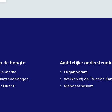
op de hoogte
Ambtelijke ondersteuni
ale media
Organogram
ilattenderingen
External
Werken bij de Tweede Ka
link:
t Direct
Mandaatbesluit