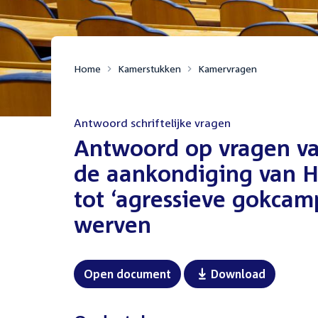
Home
Kamerstukken
Kamervragen
Antwoord schriftelijke vragen
:
Antwoord op vragen van
de aankondiging van H
tot ‘agressieve gokca
werven
Open document
Download