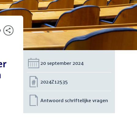
n
er
Datum:
20 september 2024
n
Nummer:
2024Z12535
Antwoord schriftelijke vragen