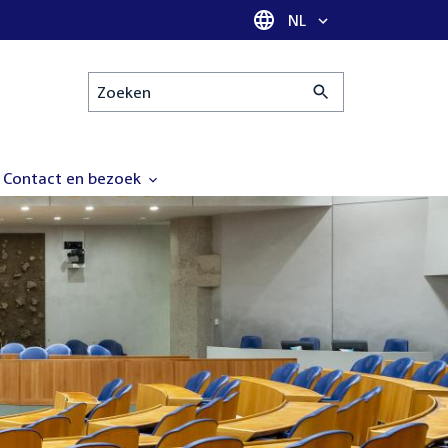
Taal selectie
NL
Zoeken
Contact en bezoek