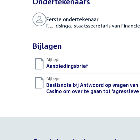
Ondertekenaars
Eerste ondertekenaar
F.L. Idsinga, staatssecretaris van Financi
Bijlagen
Bijlage
Download
Aanbiedingsbrief
(DOCX)
bestand:
Bijlage
Download
Beslisnota bij Antwoord op vragen van 
bestand:
Casino om over te gaan tot ‘agressie