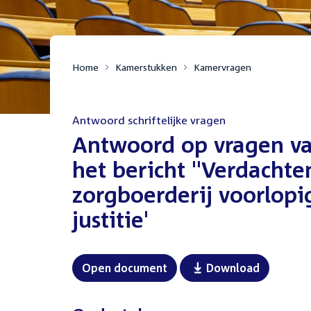
Home
Kamerstukken
Kamervragen
Antwoord schriftelijke vragen
:
Antwoord op vragen van
het bericht ''Verdacht
zorgboerderij voorlopi
justitie'
Open document
Download