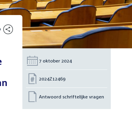
n
e
Datum:
7 oktober 2024
Nummer:
2024Z12469
an
Antwoord schriftelijke vragen