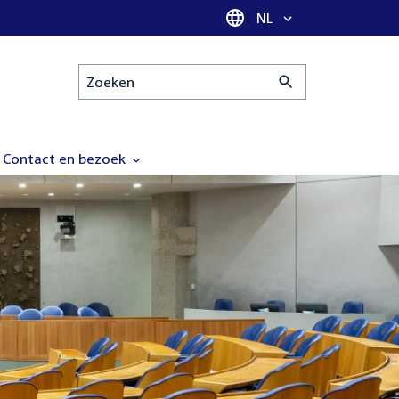
Taal selectie
NL
Zoeken
Contact en bezoek