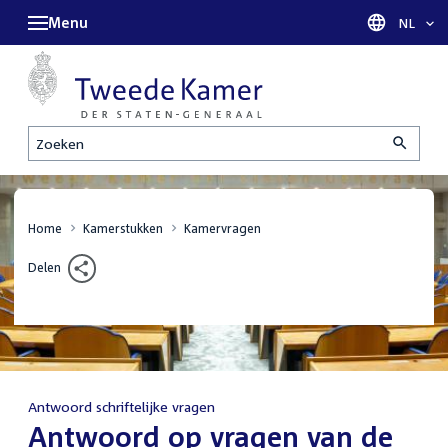
Menu
Taal sel
NL
Zoeken
Home
Kamerstukken
Kamervragen
Delen
Antwoord schriftelijke vragen
:
Antwoord op vragen van de