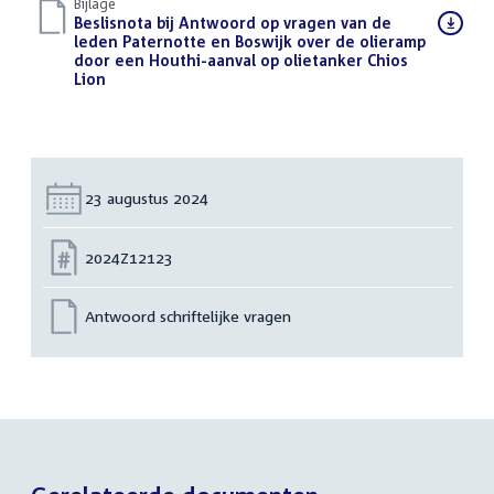
Bijlage
Download
Beslisnota bij Antwoord op vragen van de
bestand:
leden Paternotte en Boswijk over de olieramp
door een Houthi-aanval op olietanker Chios
Lion
(PDF)
Datum:
23 augustus 2024
Nummer:
2024Z12123
Antwoord schriftelijke vragen