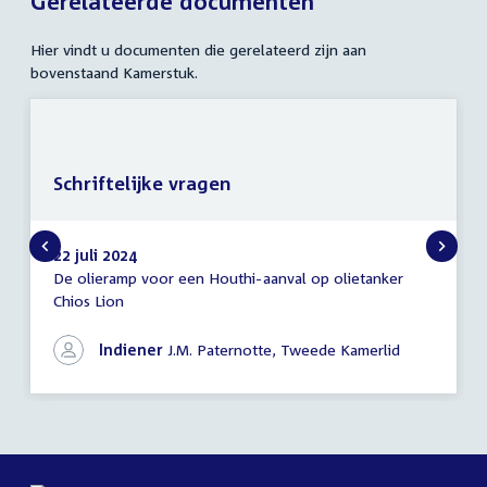
Gerelateerde documenten
Hier vindt u documenten die gerelateerd zijn aan
bovenstaand Kamerstuk.
Schriftelijke vragen
22 juli 2024
De olieramp voor een Houthi-aanval op olietanker
Schriftelijke
Chios Lion
vragen
Indiener
J.M. Paternotte, Tweede Kamerlid