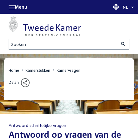
Menu
Taal sel
NL
Zoeken
Home
Kamerstukken
Kamervragen
Delen
Antwoord schriftelijke vragen
:
Antwoord op vragen van de