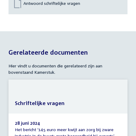
Antwoord schriftelijke vragen
Gerelateerde documenten
Hier vindt u documenten die gerelateerd zijn aan
bovenstaand Kamerstuk.
Schriftelijke vragen
28 juni 2024
Het bericht ‘145 euro meer kwijt aan zorg bij zware
Schriftelijke
industrie in de buurt: grote bezorgdheid bij experts’