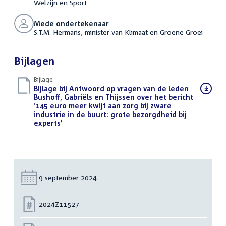
Welzijn en Sport
Mede ondertekenaar
S.T.M. Hermans, minister van Klimaat en Groene Groei
Bijlagen
Bijlage
Download
Bijlage bij Antwoord op vragen van de leden
bestand:
Bushoff, Gabriëls en Thijssen over het bericht
‘145 euro meer kwijt aan zorg bij zware
industrie in de buurt: grote bezorgdheid bij
experts’
(PDF)
Datum:
9 september 2024
Nummer:
2024Z11527