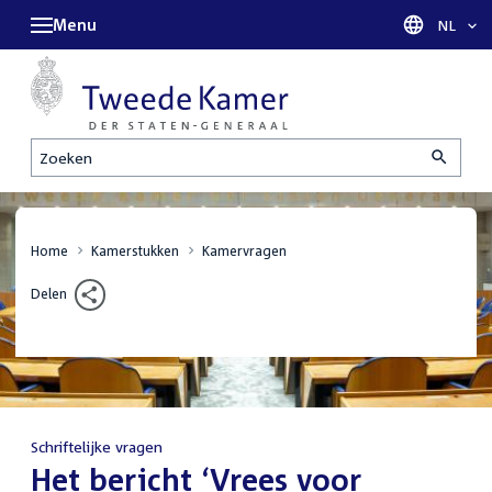
Menu
Taal sel
NL
Zoeken
Home
Kamerstukken
Kamervragen
Delen
Schriftelijke vragen
:
Het bericht ‘Vrees voor