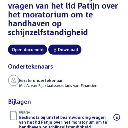
vragen van het lid Patijn over
het moratorium om te
handhaven op
schijnzelfstandigheid
Open document
Download
Ondertekenaars
Eerste ondertekenaar
M.L.A. van Rij, staatssecretaris van Financiën
Bijlagen
Bijlage
Download
Beslisnota bij uitstel beantwoording vragen
bestand:
van het lid Patijn over het moratorium om te
handhaven op schijnzelfstandigheid
(PDF)