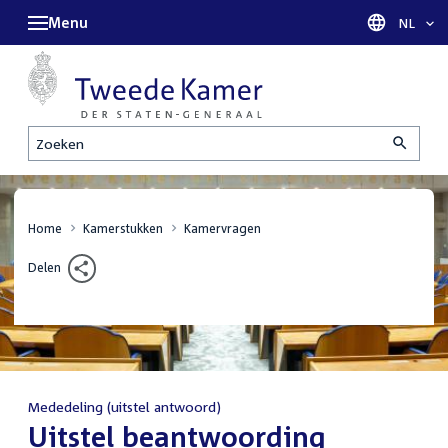
Menu
Taal sel
NL
Zoeken
Home
Kamerstukken
Kamervragen
Delen
Mededeling (uitstel antwoord)
:
Uitstel beantwoording