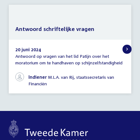
Antwoord schriftelijke vragen
20 juni 2024
Antwoord op vragen van het lid Patijn over het
Antwoord
moratorium om te handhaven op schijnzelfstandigheid
schriftelijke
vragen
Indiener
M.L.A. van Rij, staatssecretaris van
Financiën