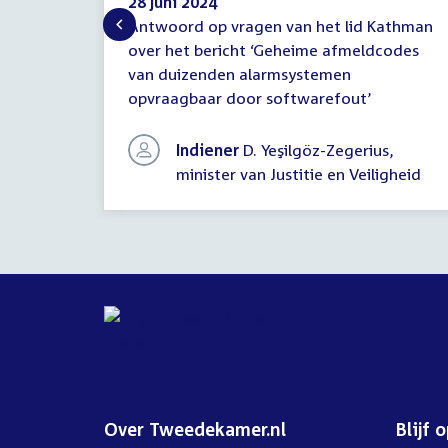
28 juni 2024
Antwoord op vragen van het lid Kathman
Antwoord
over het bericht ‘Geheime afmeldcodes
schriftelijke
van duizenden alarmsystemen
vragen
opvraagbaar door softwarefout’
Indiener
D. Yeşilgöz-Zegerius,
minister van Justitie en Veiligheid
Over Tweedekamer.nl
Blijf 