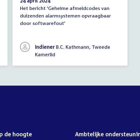
24 april 2024
Het bericht 'Geheime afmeldcodes van
Schriftelijke
duizenden alarmsystemen opvraagbaar
vragen
door softwarefout'
Indiener
B.C. Kathmann, Tweede
Kamerlid
op de hoogte
Ambtelijke ondersteuni