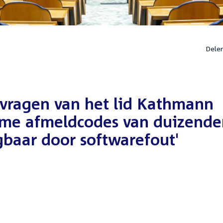
Dele
 vragen van het lid Kathmann
eime afmeldcodes van duizend
baar door softwarefout'