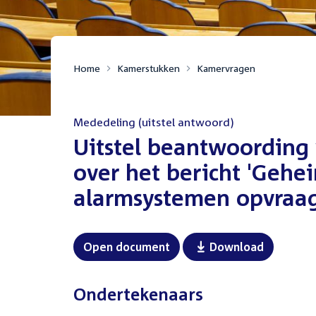
Home
Kamerstukken
Kamervragen
Mededeling (uitstel antwoord)
:
Uitstel beantwoording
over het bericht 'Geh
alarmsystemen opvraag
Open document
Download
Ondertekenaars