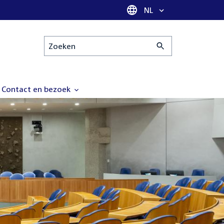
Taal selectie
NL
Zoeken
Contact en bezoek