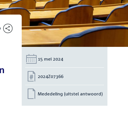
n
Datum:
15 mei 2024
en
Nummer:
2024Z07366
Mededeling (uitstel antwoord)