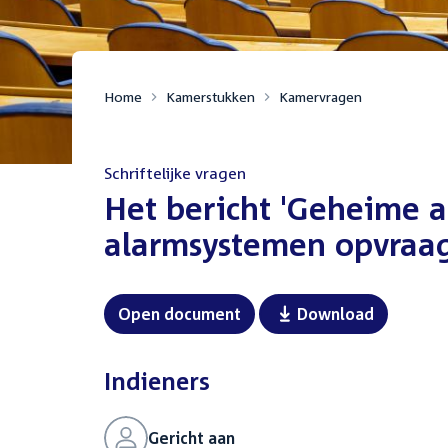
Home
Kamerstukken
Kamervragen
Schriftelijke vragen
:
Het bericht 'Geheime 
alarmsystemen opvraag
Open document
Download
Indieners
Gericht aan