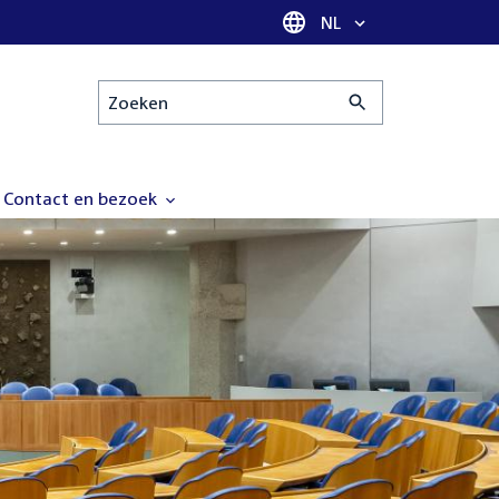
Taal selectie
NL
Zoeken
Contact en bezoek