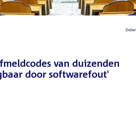
Dele
afmeldcodes van duizenden
baar door softwarefout'