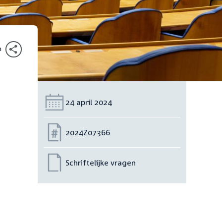
n
Datum:
24 april 2024
Nummer:
2024Z07366
Schriftelijke vragen