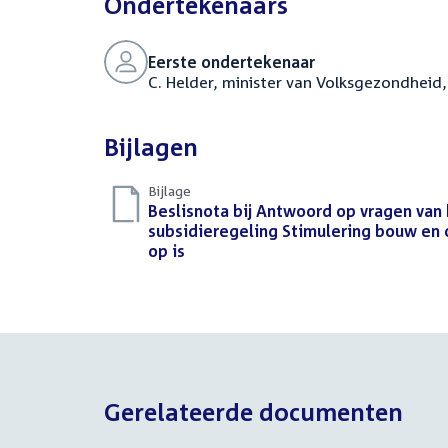
Ondertekenaars
Eerste ondertekenaar
C. Helder, minister van Volksgezondheid,
Bijlagen
Bijlage
Download
Beslisnota bij Antwoord op vragen van h
bestand:
subsidieregeling Stimulering bouw en 
op is
(PDF)
Gerelateerde documenten