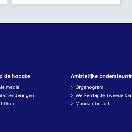
op de hoogte
Ambtelijke ondersteuni
ale media
Organogram
ilattenderingen
External
Werken bij de Tweede Ka
link:
t Direct
Mandaatbesluit