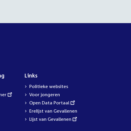
ng
Links
Politieke websites
mer
Voor jongeren
External
Open Data Portaal
link:
Erelijst van Gevallenen
External
Lijst van Gevallenen
link: