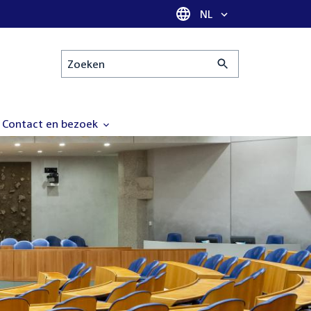
Taal selectie
NL
Zoeken
Contact en bezoek