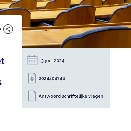
n
et
Datum:
13 juni 2024
Nummer:
2024Z04744
s
Antwoord schriftelijke vragen