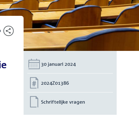
n
ie
Datum:
30 januari 2024
Nummer:
2024Z01386
Schriftelijke vragen