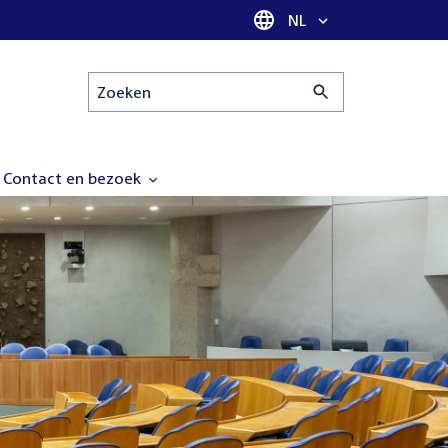
Taal selectie
NL
Zoeken
Contact en bezoek