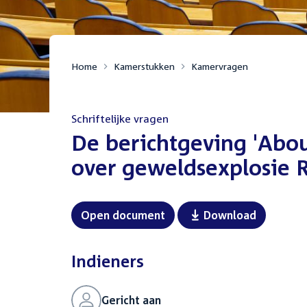
Home
Kamerstukken
Kamervragen
Schriftelijke vragen
:
De berichtgeving 'Abo
over geweldsexplosie 
Open document
Download
Indieners
Gericht aan