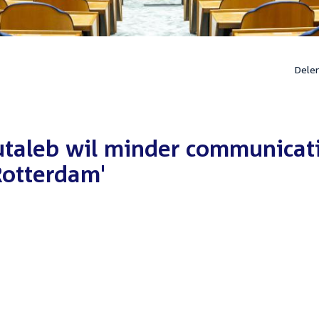
Dele
utaleb wil minder communicat
Rotterdam'